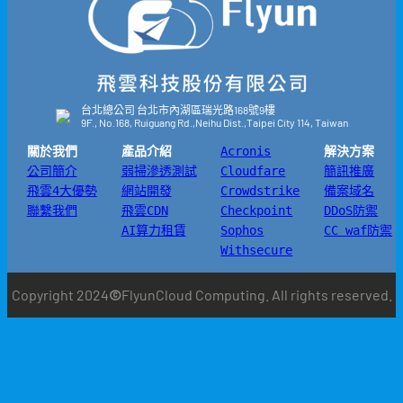
台北總公司 台北市內湖區瑞光路168號9樓
9F., No.168, Ruiguang Rd.,Neihu Dist.,Taipei City 114, Taiwan
關於我們
產品介紹
Acronis
解決方案
公司簡介
弱掃滲透測試
Cloudfare
簡訊推廣
飛雲4大優勢
網站開發
Crowdstrike
備案域名
聯繫我們
飛雲CDN
Checkpoint
DDoS防禦
AI算力租賃
Sophos
CC waf防禦
Withsecure
Copyright 2024
©
FlyunCloud Computing. All rights reserved.