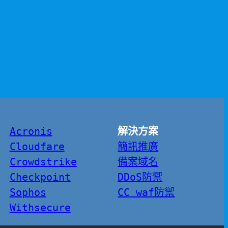
Acronis
解決方案
Cloudfare
簡訊推廣
Crowdstrike
備案域名
Checkpoint
DDoS防禦
Sophos
CC waf防禦
Withsecure