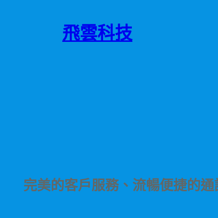
跳
至
飛雲科技
主
要
內
容
完美的客戶服務、流暢便捷的通